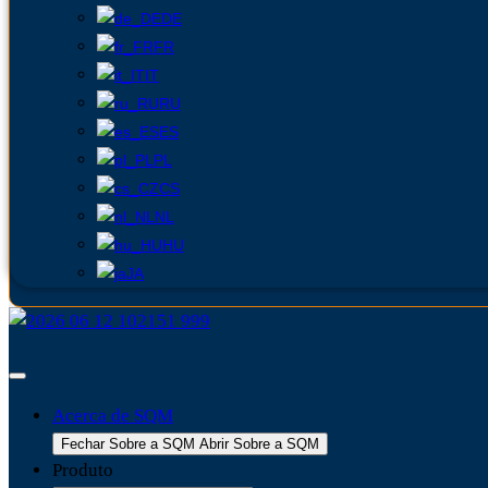
DE
FR
IT
RU
ES
PL
CS
NL
HU
JA
Acerca de SQM
Fechar Sobre a SQM
Abrir Sobre a SQM
Produto