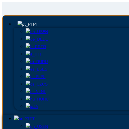
PT
EN
DE
FR
IT
RU
ES
PL
CS
NL
HU
JA
PT
EN