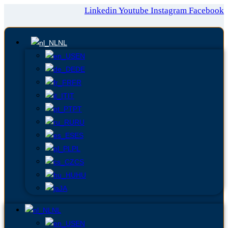
Linkedin
Youtube
Instagram
Facebook
NL
EN
DE
FR
IT
PT
RU
ES
PL
CS
HU
JA
NL
EN