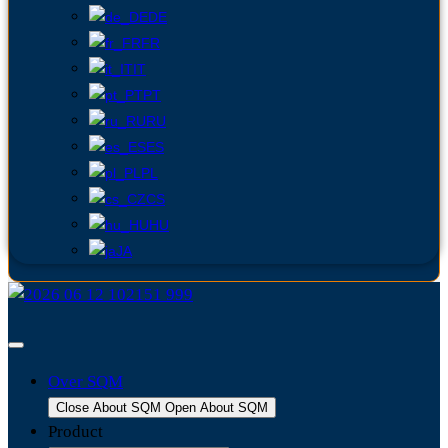
DE
FR
IT
PT
RU
ES
PL
CS
HU
JA
Over SQM
Close About SQM
Open About SQM
Product