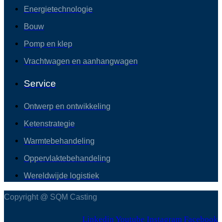
Energietechnologie
Bouw
Pomp en klep
Vrachtwagen en aanhangwagen
Service
Ontwerp en ontwikkeling
Ketenstrategie
Warmtebehandeling
Oppervlaktebehandeling
Wereldwijde logistiek
Copyright @ SQM Casting
Linkedin
Youtube
Instagram
Facebook