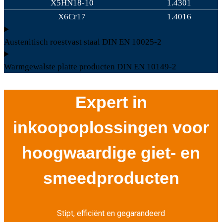
X5HN18-10
1.4301
X6Cr17
1.4016
Austenitisch roestvast staal DIN EN 10025-2
Warmgewalste platte producten DIN EN 10149-2
Expert in
inkoopoplossingen voor
hoogwaardige giet- en
smeedproducten
Stipt, efficiënt en gegarandeerd