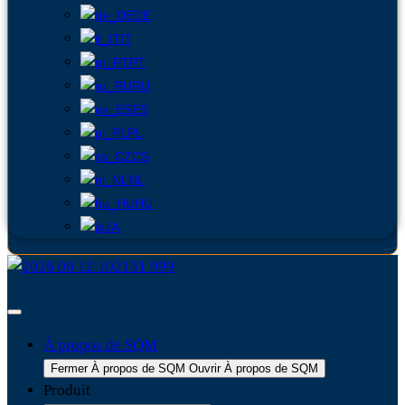
DE
IT
PT
RU
ES
PL
CS
NL
HU
JA
À propos de SQM
Fermer À propos de SQM
Ouvrir À propos de SQM
Produit