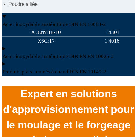
Poudre alliée
Acier inoxydable austénitique DIN EN 10088-2
X5CrNi18-10
1.4301
X6Cr17
1.4016
Acier inoxydable austénitique DIN EN EN 10025-2
Produits plats laminés à chaud DIN EN 10149-2
Expert en solutions
d'approvisionnement pour
le moulage et le forgeage