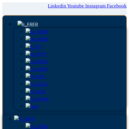
Linkedin
Youtube
Instagram
Facebook
FR
EN
DE
IT
PT
RU
ES
PL
CS
NL
HU
JA
FR
EN