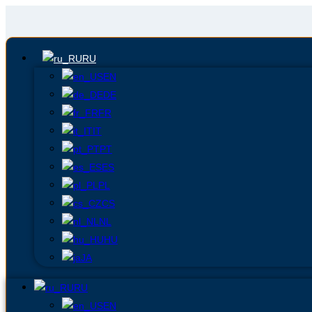
RU
EN
DE
FR
IT
PT
ES
PL
CS
NL
HU
JA
RU
EN