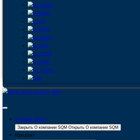
DE
FR
IT
PT
ES
PL
CS
NL
HU
JA
О сайте SQM
Закрыть О компании SQM
Открыть О компании SQM
Продукт