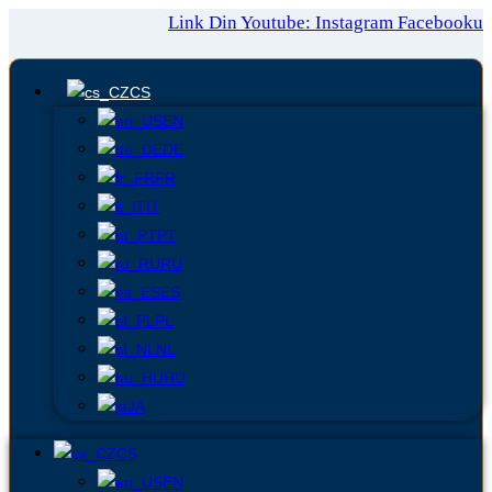
Link Din
Youtube:
Instagram
Facebooku
CS
EN
DE
FR
IT
PT
RU
ES
PL
NL
HU
JA
CS
EN