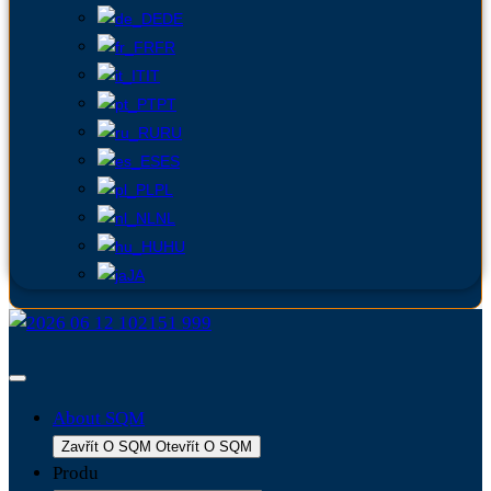
DE
FR
IT
PT
RU
ES
PL
NL
HU
JA
About SQM
Zavřít O SQM
Otevřít O SQM
Produ