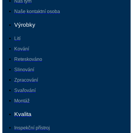
Náš tým
Naše kontaktní osoba
Výrobky
Lití
Kování
Reteskováno
Slinování
Zpracování
Svařování
Montáž
Kvalita
Inspekční přístroj